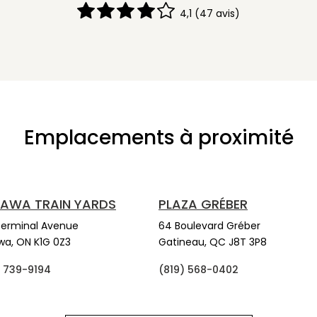
4,1
(47 avis)
Emplacements à proximité
AWA TRAIN YARDS
PLAZA GRÉBER
Terminal Avenue
64 Boulevard Gréber
wa,
ON
K1G 0Z3
Gatineau,
QC
J8T 3P8
) 739-9194
(819) 568-0402