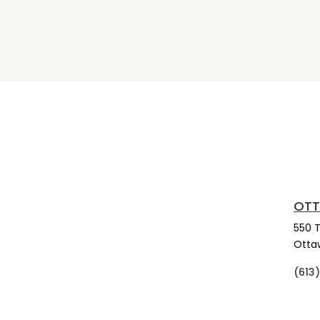
OTT
550 
Otta
(613