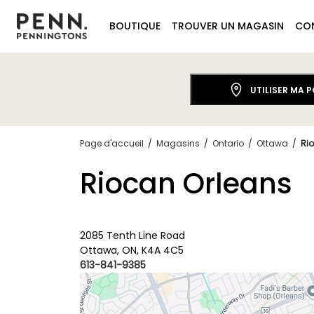
BOUTIQUE
TROUVER UN MAGASIN
CO
UTILISER MA 
Page d'accueil
/
Magasins
/
Ontario
/
Ottawa
/
Ri
Riocan Orleans
2085 Tenth Line Road
Ottawa, ON, K4A 4C5
613-841-9385