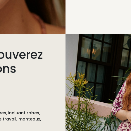
ouverez
ons
:
mes
, incluant robes,
 travail, manteaux,