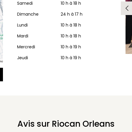
Samedi
10 h à 18 h
Dimanche
24 h à 17 h
Lundi
10 h à 18 h
Mardi
10 h à 18 h
Mercredi
10 h à 19 h
Jeudi
10 h à 19 h
Avis sur Riocan Orleans