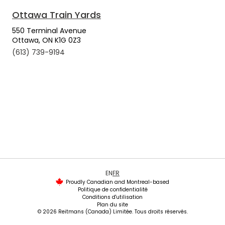
Ottawa Train Yards
550 Terminal Avenue
Ottawa, ON K1G 0Z3
(613) 739-9194
EN
FR
Proudly Canadian and Montreal-based
Politique de confidentialité
Conditions d'utilisation
Plan du site
© 2026 Reitmans (Canada) Limitée. Tous droits réservés.