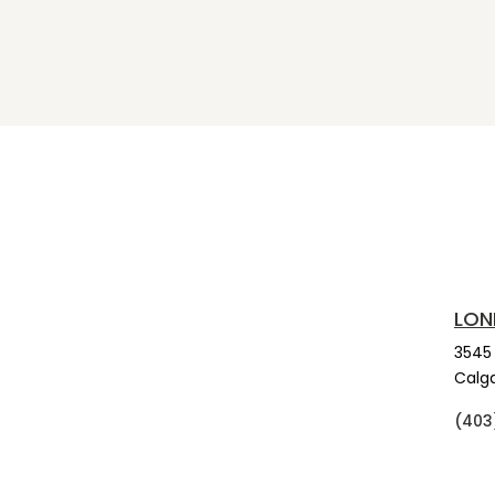
LON
3545
Calga
(403