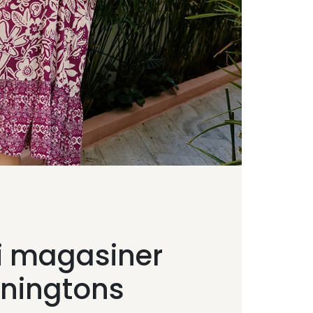
i magasiner
nningtons