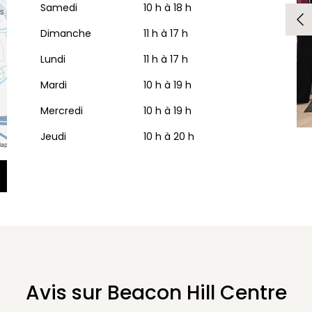
Samedi
10 h à 18 h
Dimanche
11 h à 17 h
Lundi
11 h à 17 h
Mardi
10 h à 19 h
Mercredi
10 h à 19 h
Jeudi
10 h à 20 h
Avis sur Beacon Hill Centre