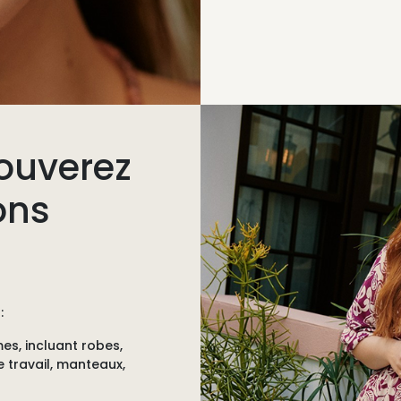
ouverez
ons
:
mes
, incluant robes,
 travail, manteaux,