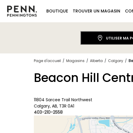
BOUTIQUE
TROUVER UN MAGASIN
CO
UTILISER MA 
Page d'accueil
/
Magasins
/
Alberta
/
Calgary
/
Be
Beacon Hill Cent
11804 Sarcee Trail Northwest
Calgary, AB, T3R 0A1
403-210-2558